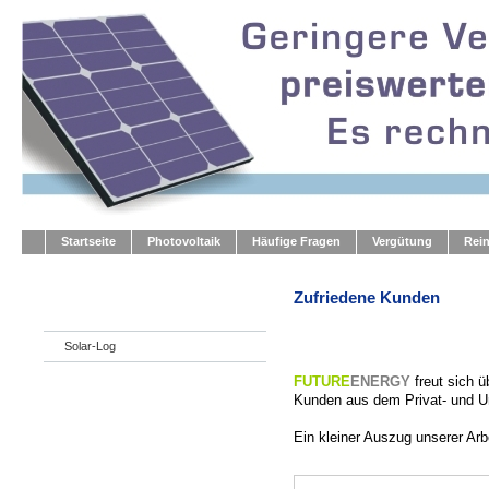
Startseite
Photovoltaik
Häufige Fragen
Vergütung
Rei
Zufriedene Kunden
Solar-Log
FUTURE
ENERGY
freut sich 
Kunden aus dem Privat- und U
Ein kleiner Auszug unserer Arb