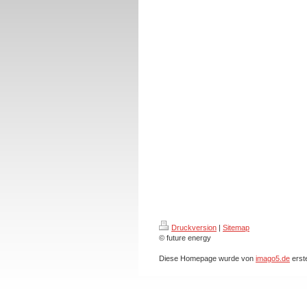
Druckversion
|
Sitemap
© future energy
Diese Homepage wurde von
imago5.de
erste